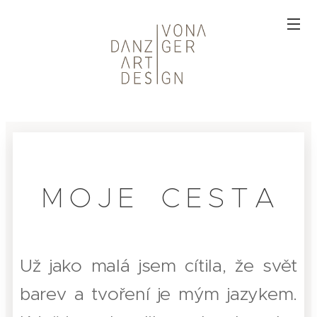
M O J E C E S T A
Už jako malá jsem cítila, že svět
barev a tvoření je mým jazykem.