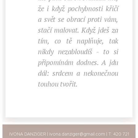
že i když pochybnosti křičí
a svět se obrací proti vám,
stačí malovat. Když jdeš za
tím, co tě naplňuje, tak
nikdy nezabloudíš - to si
připomínám dodnes. A jdu
dál: srdcem a nekonečnou
touhou tvořit.
IVONA DANZIGER | ivona.danziger@gmail.com | T: 420 721